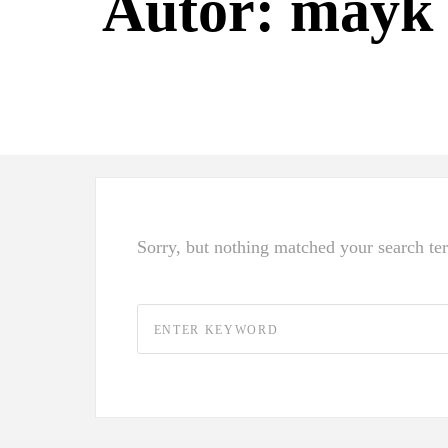
Autor: mayk
Sorry, but nothing matched your search te