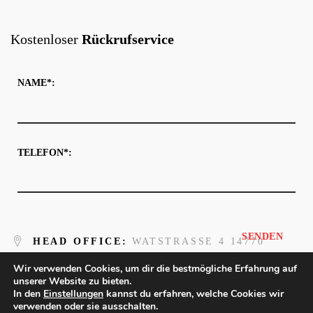
Kostenloser
Rückrufservice
NAME*:
TELEFON*:
HEAD OFFICE:
WATSTRASSE 4 14770 B
RANDENBURG AN DER HAVEL
Wir verwenden Cookies, um dir die bestmögliche Erfahrung auf
unserer Website zu bieten.
In den
JENS@HSA-BRB.DE
Einstellungen
kannst du erfahren, welche Cookies wir
verwenden oder sie ausschalten.